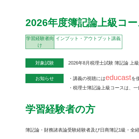
2026年度簿記論上級コー
学習経験者向
インプット・アウトプット講義
け
対象試験
2026年8月税理士試験 簿記論 上
educast
お知らせ
・講義の視聴には
を
・税理士簿記論上級コースは、一
学習経験者の方
簿記論・財務諸表論受験経験者及び日商簿記1級・全