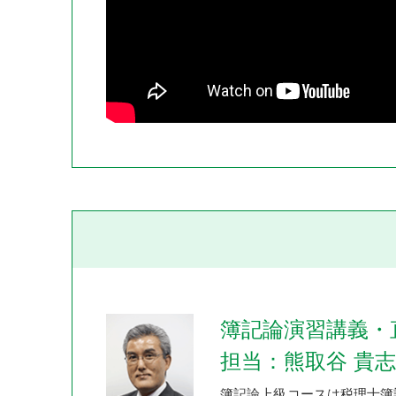
簿記論演習講義・
担当：熊取谷 貴志
簿記論上級コースは税理士簿