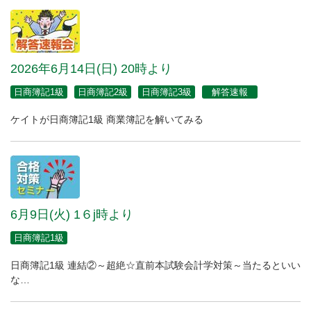
2026年6月14日(日) 20時より
日商簿記1級
日商簿記2級
日商簿記3級
解答速報
ケイトが日商簿記1級 商業簿記を解いてみる
6月9日(火) 1６j時より
日商簿記1級
日商簿記1級 連結②～超絶☆直前本試験会計学対策～当たるといい
な…