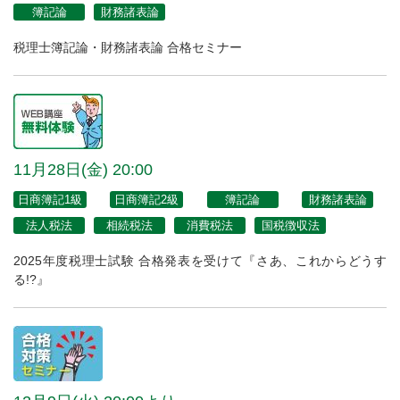
簿記論
財務諸表論
税理士簿記論・財務諸表論 合格セミナー
11月28日(金) 20:00
日商簿記1級
日商簿記2級
簿記論
財務諸表論
法人税法
相続税法
消費税法
国税徴収法
2025年度税理士試験 合格発表を受けて『さあ、これからどうす
る!?』