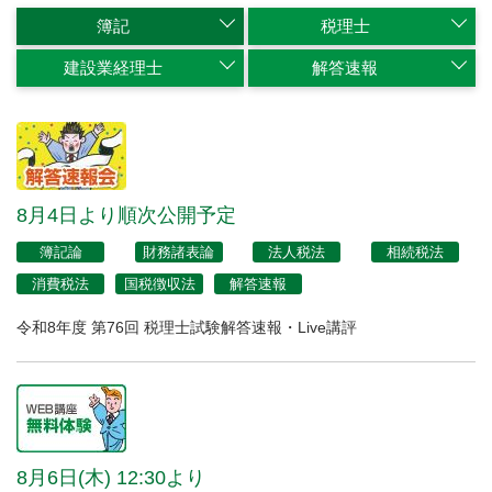
簿記
税理士
建設業経理士
解答速報
8月4日より順次公開予定
簿記論
財務諸表論
法人税法
相続税法
消費税法
国税徴収法
解答速報
令和8年度 第76回 税理士試験解答速報・Live講評
8月6日(木) 12:30より