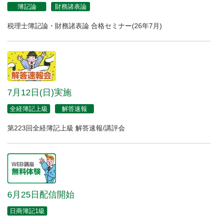
簿記論
財務諸表論
税理士簿記論・財務諸表論 合格セミナー(26年7月)
7月12日(日)実施
全経簿記上級
解答速報
第223回全経簿記上級 解答速報/講評会
6月25日配信開始
日商簿記1級