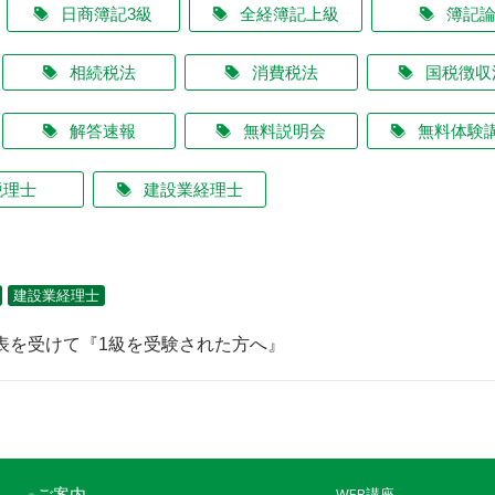
日商簿記3級
全経簿記上級
簿記
相続税法
消費税法
国税徴収
解答速報
無料説明会
無料体験
税理士
建設業経理士
建設業経理士
発表を受けて『1級を受験された方へ』
●
ご案内
WEB講座