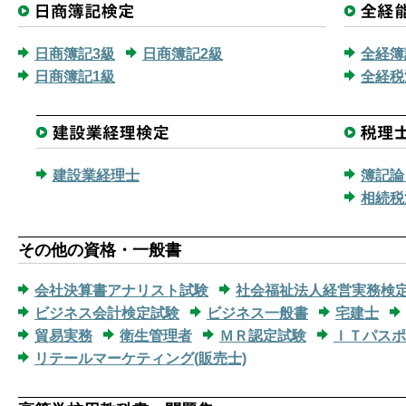
日商簿記3級
日商簿記2級
全経簿
日商簿記1級
全経税
建設業経理士
簿記論
相続税
その他の資格・一般書
会社決算書アナリスト試験
社会福祉法人経営実務検
ビジネス会計検定試験
ビジネス一般書
宅建士
貿易実務
衛生管理者
ＭＲ認定試験
ＩＴパスポ
リテールマーケティング(販売士)