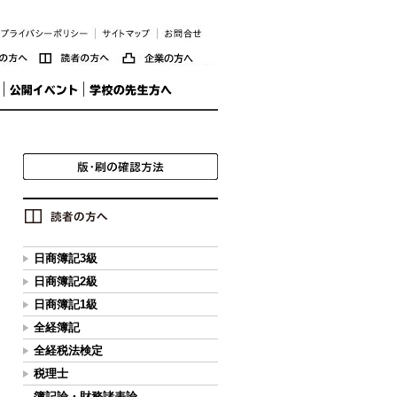
日商簿記3級
日商簿記2級
日商簿記1級
全経簿記
全経税法検定
税理士
簿記論・財務諸表論