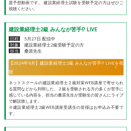
題予想動画です。 建設業経理士試験を受験予定の方はぜひご
視聴ください。
建設業経理士2級 みんなが苦手!? LIVE
日程
5月27日 配信中
対象
建設業経理士2級受験予定の方
担当
桑原先生
【2024年9月】建設業経理士2級 みんなが苦手!? LIVEを視
聴
ネットスクールの建設業経理士２級対策WEB講座で寄せられ
る質問などから判明した、２級を受験される方の多くが苦手に
感じている内容を、担当の桑原先生が受験生の皆さんにライブ
で解説致します。
※建設業経理士2級WEB講座受講生の皆様はお申込み不要で
す。