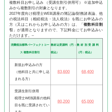
複数科目お申し込み （受講生割引併用可）
※追加申込
みから複数割引の対象となります。
2027年度向け税理士WEB講座の簿記論/財務諸表論、他
の税法科目（相続税法・法人税法）を既にお申込みの
方（又はこれからお申し込みの方）は、「
複数科目割
引
」が適用となりますので、下記料金にてお申込みい
ただけます。–
消費税法標準パーフェクトコー
教材込受講料（円：
教材別受講料
ス 複数科目割引
税込）
（円：税込）
新規お申込みの方
83,600
68,400
（他科目と共に申し込
まれる方）
受講生割引併用
税理士WEB講座の他科
80,200
65,000
目を既に受講されてい
る方