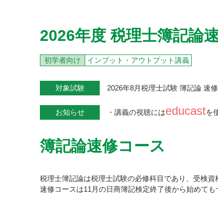
2026年度 税理士簿記論
初学者向け
インプット・アウトプット講義
対象試験
2026年8月税理士試験 簿記論 速
educast
お知らせ
・講義の視聴には
を
簿記論速修コース
税理士簿記論は税理士試験の必修科目であり、受検資
速修コースは11月の日商簿記検定終了後から始めて