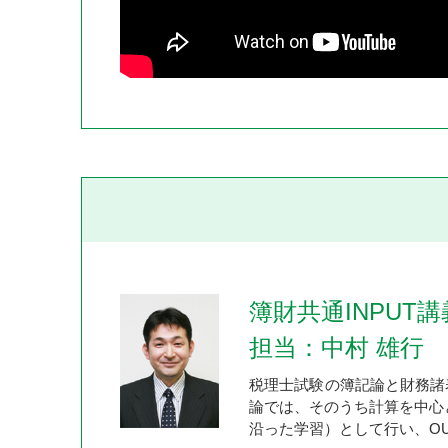
簿財共通INPUT講
担当：中村 雄行
税理士試験の簿記論と財務諸
論では、そのうち計算を中心と
沿った学習）として行い、O