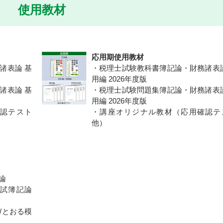
使用教材
応用期使用教材
諸表論 基
・税理士試験教科書簿記論・財務諸表論
用編 2026年度版
諸表論 基
・税理士試験問題集簿記論・財務諸表論
用編 2026年度版
認テスト
・講座オリジナル教材（応用確認テ
他）
論
試簿記論
/とおる模