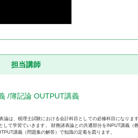
担当講師
義 /簿記論 OUTPUT講義
表論は、税理士試験における会計科目としての必修科目になりま
して学習ていきます。 財務諸表論との共通部分をINPUT講義（
UTPUT講義（問題集の解答）で知識の定着を図ります。