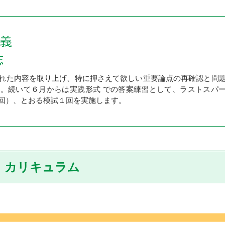
講義
志
れた内容を取り上げ、特に押さえて欲しい重要論点の再確認と問
。続いて６月からは実践形式 での答案練習として、ラストスパ
回）、とおる模試１回を実施します。
カリキュラム