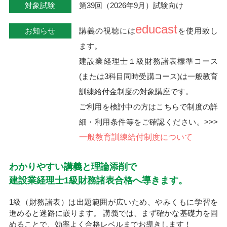
対象試験
第39回（2026年9月）試験向け
educast
お知らせ
講義の視聴には
を使用致し
ます。
建設業経理士１級財務諸表標準コース
(または3科目同時受講コース)は一般教育
訓練給付金制度の対象講座です。
ご利用を検討中の方はこちらで制度の詳
細・利用条件等をご確認ください。>>>
一般教育訓練給付制度について
わかりやすい講義と理論添削で
建設業経理士1級財務諸表合格へ導きます。
1級（財務諸表）は出題範囲が広いため、やみくもに学習を
進めると迷路に嵌ります。 講義では、まず確かな基礎力を固
めることで、効率よく合格レベルまでお導きします！