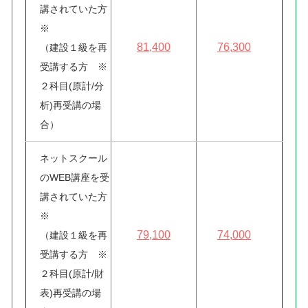
講されていた方
※
81,400
76,300
（建設１級を再
受講する方 ※
２科目(原計/分
析)再受講の場
合）
ネットスクール
のWEB講座を受
講されていた方
※
79,100
74,000
（建設１級を再
受講する方 ※
２科目(原計/財
表)再受講の場