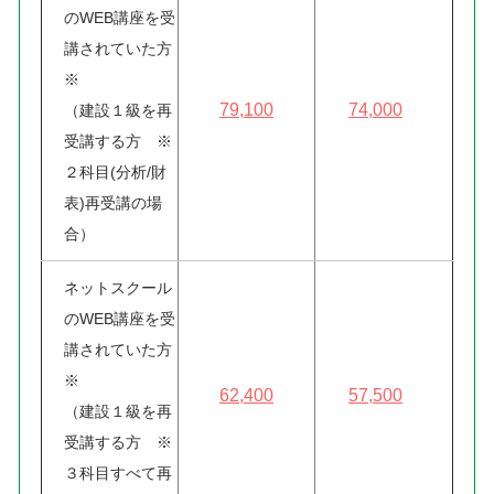
のWEB講座を受
講されていた方
※
79,100
74,000
（建設１級を再
受講する方 ※
２科目(分析/財
表)再受講の場
合）
ネットスクール
のWEB講座を受
講されていた方
※
62,400
57,500
（建設１級を再
受講する方 ※
３科目すべて再