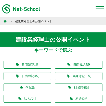
建設業経理士の公開イベント
建設業経理士の公開イベント
キーワードで選ぶ
日商簿記1級
日商簿記2級
日商簿記3級
全経簿記上級
簿記論
財務諸表論
法人税法
相続税法