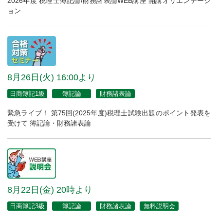
2026年度 税理士簿記論/財務諸表論WEB講座 開講オリエンテーシ
ョン
8月26日(火) 16:00より
日商簿記1級
簿記論
財務諸表論
緊急ライブ！ 第75回(2025年度)税理士試験出題のポイント発表を
受けて 簿記論・財務諸表論
8月22日(金) 20時より
日商簿記3級
簿記論
財務諸表論
無料説明会