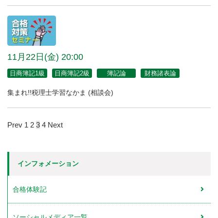
11月22日(金) 20:00
日商簿記1級
日商簿記2級
簿記論
財務諸表論
集まれ!!税理士学習なかま (相談会)
Prev
1
2
3
4
Next
インフォメーション
合格体験記
ソーシャルメディア一覧