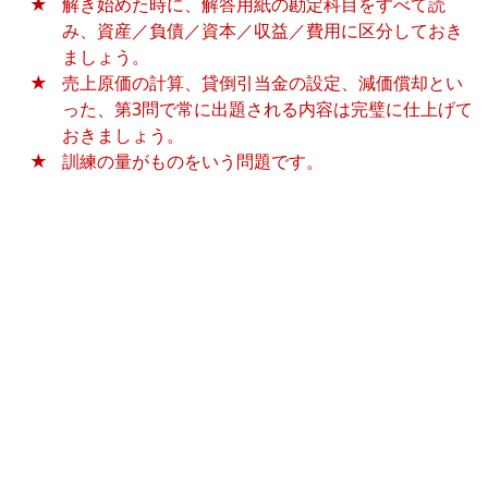
解き始めた時に、解答用紙の勘定科目をすべて読
み、資産／負債／資本／収益／費用に区分しておき
ましょう。
売上原価の計算、貸倒引当金の設定、減価償却とい
った、第3問で常に出題される内容は完璧に仕上げて
おきましょう。
訓練の量がものをいう問題です。
それぞれのサンプル問題の問題用紙と答案用紙は、日本商工会
議所ホームページに記載のPDFファイルをご覧ください。
日本商工会議所ホームページ - サンプル問題
サンプル１解答・解説
ネットスクールの解答(PDF)